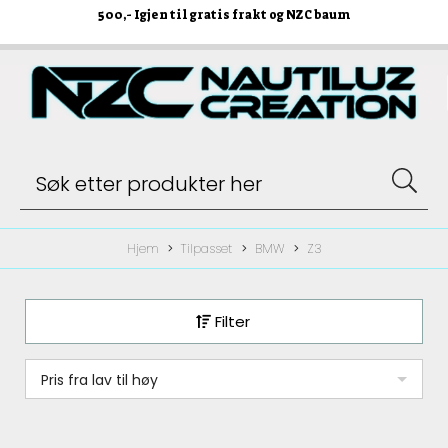
500
,- Igjen til gratis frakt og NZC baum
Hjem
Tilpasset
BMW
Z3
Filter
Pris fra lav til høy