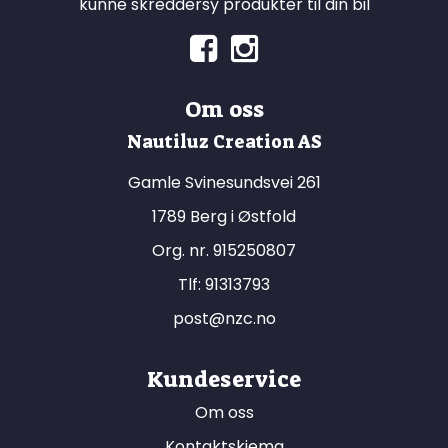
kunne skreddersy produkter til din bil
Om oss
Nautiluz Creation AS
Gamle Svinesundsvei 261
1789 Berg i Østfold
Org. nr. 915250807
Tlf:
91313793
post@nzc.no
Kundeservice
Om oss
Kontaktskjema