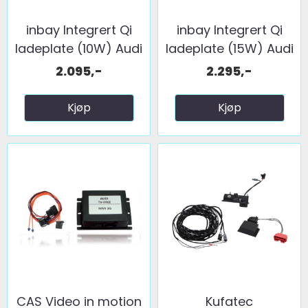
inbay Integrert Qi
inbay Integrert Qi
ladeplate (10W) Audi
ladeplate (15W) Audi
...
...
2.095,-
2.295,-
Kjøp
Kjøp
CAS Video in motion
Kufatec