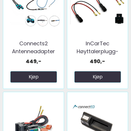
Connects2
InCarTec
Antenneadapter
Høyttalerplugg-
(FM) 2 x fakra ...
adaptere ...
449,-
490,-
Kjøp
Kjøp