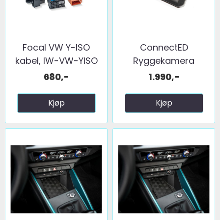
Focal VW Y-ISO
ConnectED
kabel, IW-VW-YISO
Ryggekamera
(håndtak) (CVBS) ...
680,-
1.990,-
Kjøp
Kjøp