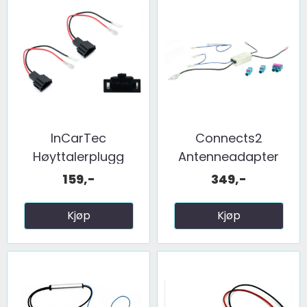
InCarTec
Connects2
Høyttalerplugg
Antenneadapter
adaptere ...
(FM) 2 x fakra ...
159,-
349,-
Kjøp
Kjøp