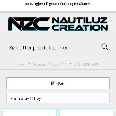
500
,- Igjen til gratis frakt og NZC baum
Hjem
Tilpasset
Audi
A1
2019 - (Mk2 GB)
Filter
Pris fra lav til høy