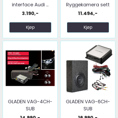
interface Audi ...
Ryggekamera sett
Audi A1 (2021 ...
3.190,-
11.494,-
Kjøp
Kjøp
GLADEN VAG-4CH-
GLADEN VAG-6CH-
SUB
SUB
14.990,-
16.990,-