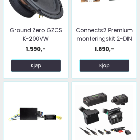
Ground Zero GZCS
Connects2 Premium
K-200VW
monteringskit 2-DIN
...
1.590,-
1.690,-
Kjøp
Kjøp