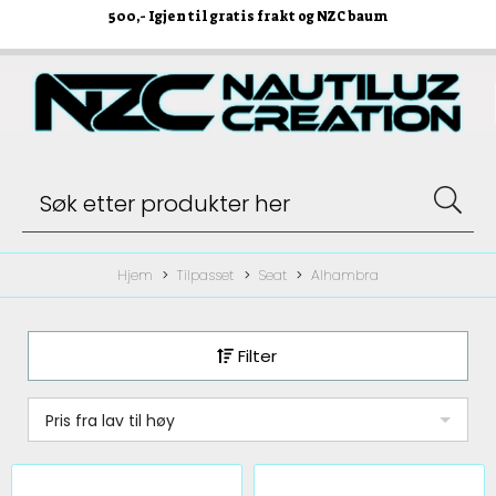
500
,- Igjen til gratis frakt og NZC baum
Hjem
Tilpasset
Seat
Alhambra
Filter
Pris fra lav til høy