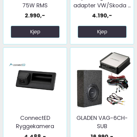
75W RMS
adapter VW/Skoda ...
2.990,-
4.190,-
Kjøp
Kjøp
ConnectED
GLADEN VAG-6CH-
Ryggekamera
SUB
(håndtak) (CVBS) ...
4.488,-
16.990,-