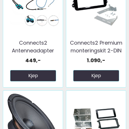
Connects2
Connects2 Premium
Antenneadapter
monteringskit 2-DIN
(FM) 2 x fakra ...
...
449,-
1.090,-
Kjøp
Kjøp