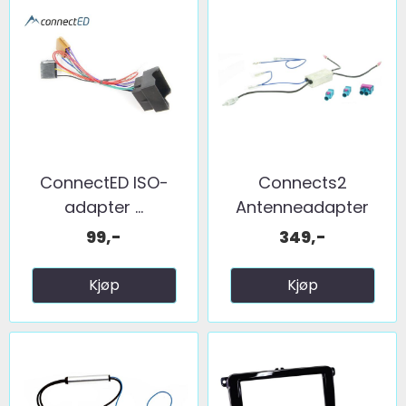
ConnectED ISO-
Connects2
adapter ...
Antenneadapter
(FM) 2 x fakra ...
99,-
349,-
Kjøp
Kjøp