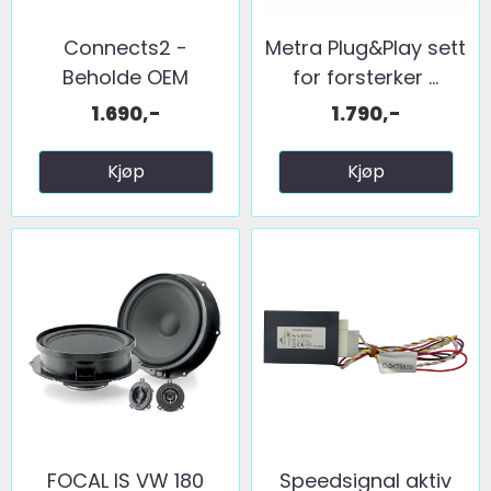
Connects2 -
Metra Plug&Play sett
Beholde OEM
for forsterker ...
ryggekam. (LOW) ...
1.690,-
1.790,-
Kjøp
Kjøp
FOCAL IS VW 180
Speedsignal aktiv