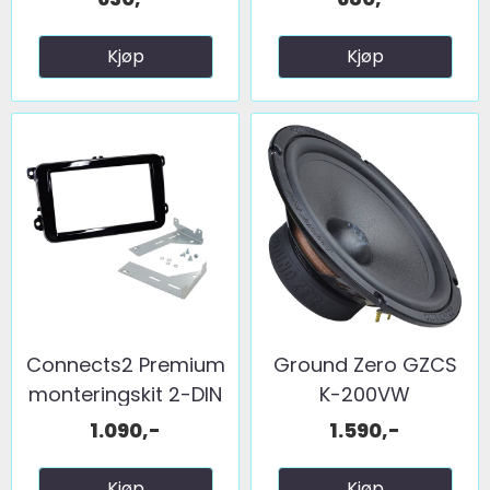
Kjøp
Kjøp
Connects2 Premium
Ground Zero GZCS
monteringskit 2-DIN
K-200VW
...
1.090,-
1.590,-
Kjøp
Kjøp