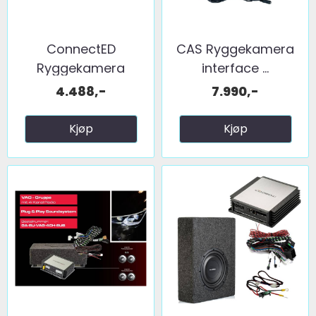
ConnectED
CAS Ryggekamera
Ryggekamera
interface ...
(håndtak) (CVBS) ...
4.488,-
7.990,-
Kjøp
Kjøp