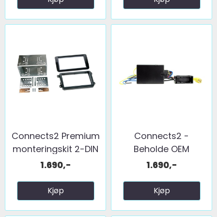
Connects2 Premium
Connects2 -
monteringskit 2-DIN
Beholde OEM
...
ryggekam. (LOW) ...
1.690,-
1.690,-
Kjøp
Kjøp