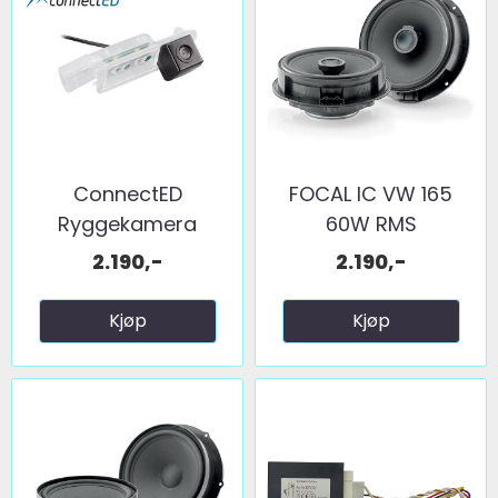
ConnectED
FOCAL IC VW 165
Ryggekamera
60W RMS
(skiltlys) (CVBS) ...
2.190,-
2.190,-
Kjøp
Kjøp