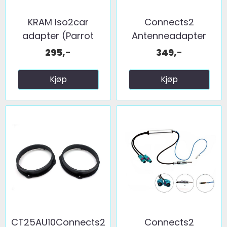
KRAM Iso2car
Connects2
adapter (Parrot
Antenneadapter
CK/MKi ...
(FM) 2 x fakra ...
295,-
349,-
Kjøp
Kjøp
CT25AU10Connects2
Connects2