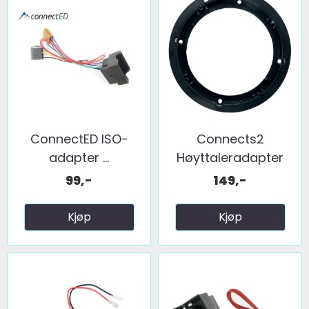
ConnectED ISO-
Connects2
adapter ...
Høyttaleradapter
(165mm) ...
99,-
149,-
Kjøp
Kjøp