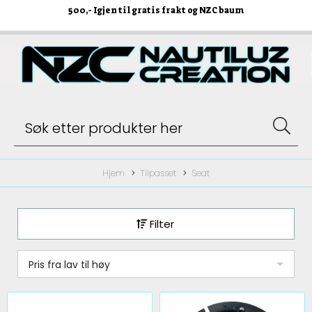
500
,- Igjen til gratis frakt og NZC baum
Hjem
Tilpasset
Seat
Filter
Pris fra lav til høy