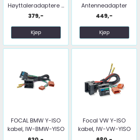
Høyttaleradaptere ...
Antenneadapter
(FM) 2 x fakra ...
379,-
449,-
Kjøp
Kjøp
FOCAL BMW Y-ISO
Focal VW Y-ISO
kabel, IW-BMW-YISO
kabel, IW-VW-YISO
630,-
680,-