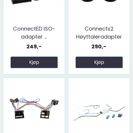
ConnectED ISO-
Connects2
adapter ...
Høyttaleradapter
(200mm) ...
249,-
290,-
Kjøp
Kjøp