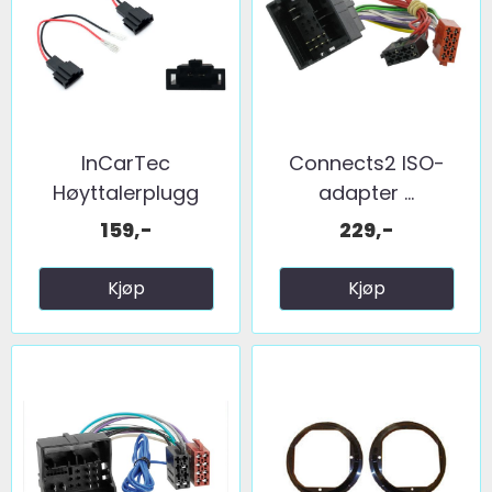
InCarTec
Connects2 ISO-
Høyttalerplugg
adapter ...
adaptere ...
159,-
229,-
Kjøp
Kjøp