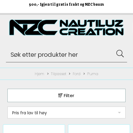
500
,- Igjen til gratis frakt og NZC baum
Hjem
Tilpasset
Ford
Puma
Filter
Pris fra lav til høy