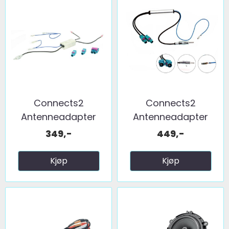
Connects2
Connects2
Antenneadapter
Antenneadapter
(FM) 2 x fakra ...
(FM) 2 x fakra ...
349,-
449,-
Kjøp
Kjøp