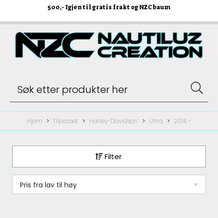
500
,- Igjen til gratis frakt og NZC baum
Hjem
Tilpasset
Harley-Davidson
Ultra
2014 -
Filter
Pris fra lav til høy