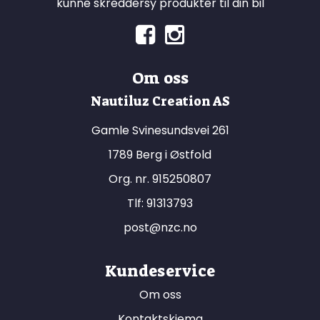
kunne skreddersy produkter til din bil
Om oss
Nautiluz Creation AS
Gamle Svinesundsvei 261
1789 Berg i Østfold
Org. nr. 915250807
Tlf:
91313793
post@nzc.no
Kundeservice
Om oss
Kontaktskjema