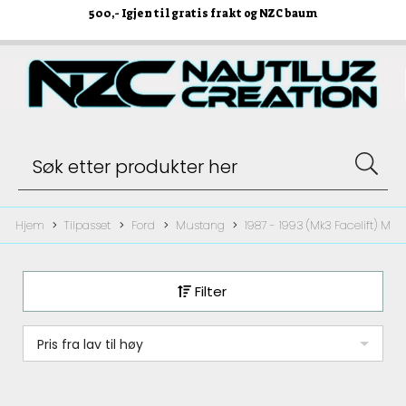
500
,- Igjen til gratis frakt og NZC baum
Hjem
Tilpasset
Ford
Mustang
1987 - 1993 (Mk3 Facelift) M
Filter
Pris fra lav til høy