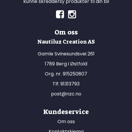
kunne skreddersy produkter til din bil
Om oss
Nautiluz Creation AS
Gamle Svinesundsvei 261
1789 Berg i Østfold
Org. nr. 915250807
Tlf:
91313793
post@nzc.no
Kundeservice
Om oss
Kontaktskjema