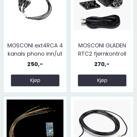
MOSCONI ext4RCA 4
MOSCONI GLADEN
kanals phono inn/ut
RTC2 fjernkontroll
...
250,-
270,-
Kjøp
Kjøp