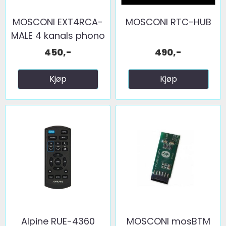
MOSCONI EXT4RCA-
MOSCONI RTC-HUB
MALE 4 kanals phono
...
450,-
490,-
Kjøp
Kjøp
Alpine RUE-4360
MOSCONI mosBTM