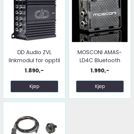
DD Audio ZVL
MOSCONI AMAS-
linkmodul for opptil
LD4C Bluetooth
10 ...
mottaker
1.890,-
1.990,-
Kjøp
Kjøp