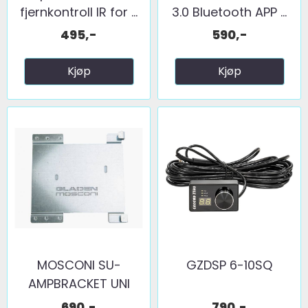
fjernkontroll IR for ...
3.0 Bluetooth APP ...
495,-
590,-
Kjøp
Kjøp
MOSCONI SU-
GZDSP 6-10SQ
AMPBRACKET UNI
690,-
790,-