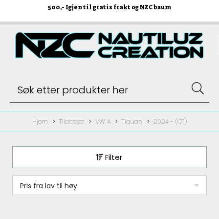
500
,- Igjen til gratis frakt og NZC baum
Hjem
Tilpasset
VW A
Tiguan
2024 - (CT)
Filter
Pris fra lav til høy