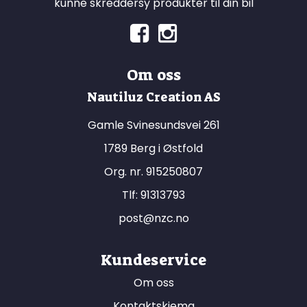
kunne skreddersy produkter til din bil
Om oss
Nautiluz Creation AS
Gamle Svinesundsvei 261
1789 Berg i Østfold
Org. nr. 915250807
Tlf:
91313793
post@nzc.no
Kundeservice
Om oss
Kontaktskjema