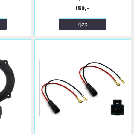
159,-
Kjøp