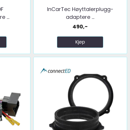
DF
InCarTec Høyttalerplugg-
 ...
adaptere ...
490,-
Kjøp