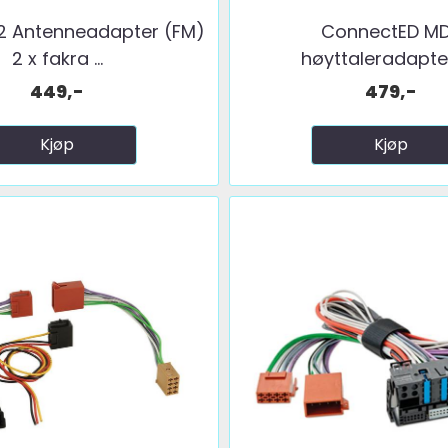
2 Antenneadapter (FM)
ConnectED M
2 x fakra ...
høyttaleradaptere
449,-
479,-
Kjøp
Kjøp