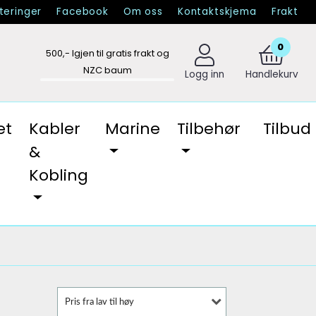
eringer
Facebook
Om oss
Kontaktskjema
Frakt
0
500
,- Igjen til gratis frakt og
NZC baum
Logg inn
Handlekurv
et
Kabler
Marine
Tilbehør
Tilbud
&
Kobling
Pris fra lav til høy