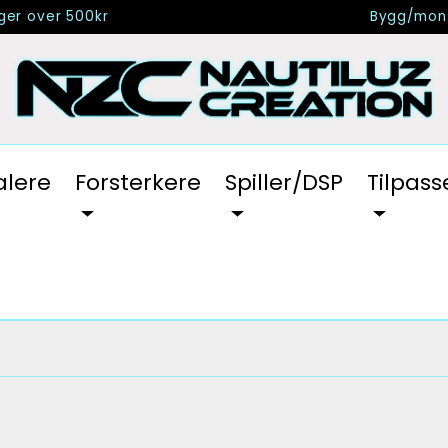
nger over 500kr
Bygg/mont
alere
Forsterkere
Spiller/DSP
Tilpass