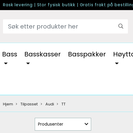
Rask levering
|
Stor fysisk butikk
|
Gratis frakt på bestilli
Bass
Basskasser
Basspakker
Høytt
Hjem
Tilpasset
Audi
TT
Produsenter