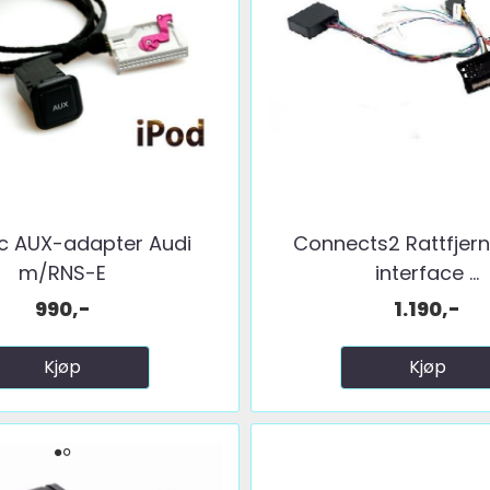
c AUX-adapter Audi
Connects2 Rattfjern
m/RNS-E
interface ...
990,-
1.190,-
Kjøp
Kjøp