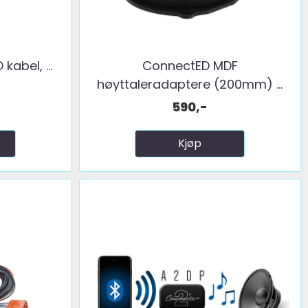
abel, ...
ConnectED MDF
høyttaleradaptere (200mm) ...
590,-
Kjøp