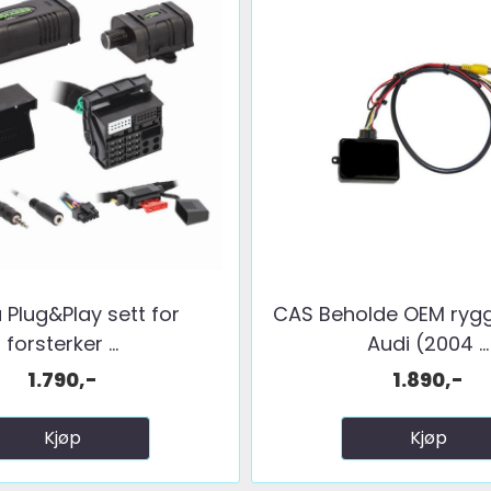
 Plug&Play sett for
CAS Beholde OEM ry
forsterker ...
Audi (2004 ...
1.790,-
1.890,-
Kjøp
Kjøp