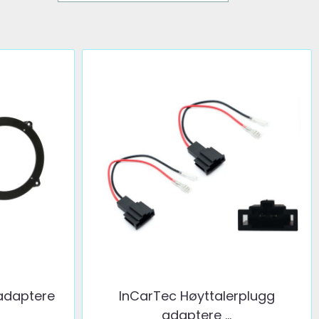
adaptere
InCarTec Høyttalerplugg
adaptere ...