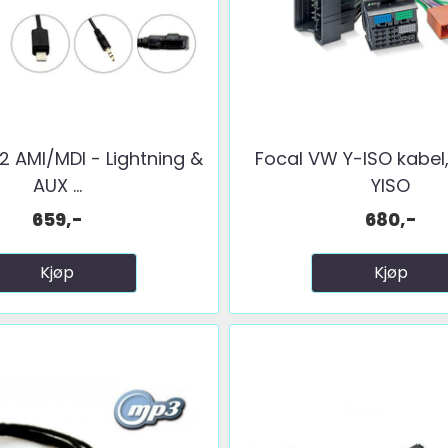
 AMI/MDI - Lightning &
Focal VW Y-ISO kabe
AUX ...
YISO
659,-
680,-
Kjøp
Kjøp