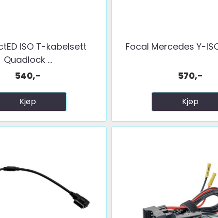
tED ISO T-kabelsett
Focal Mercedes Y-ISO k
Quadlock ...
540,-
570,-
Kjøp
Kjøp