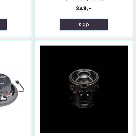
349,-
Kjøp