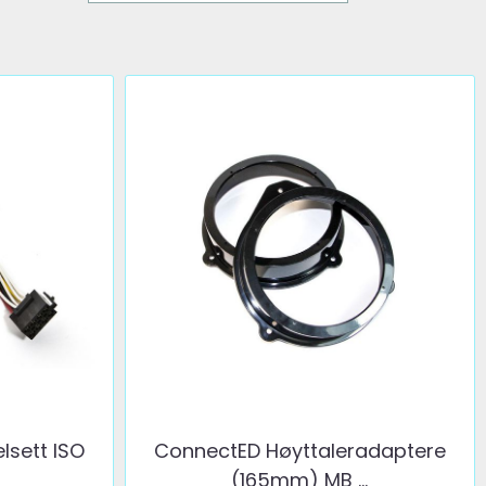
lsett ISO
ConnectED Høyttaleradaptere
(165mm) MB ...