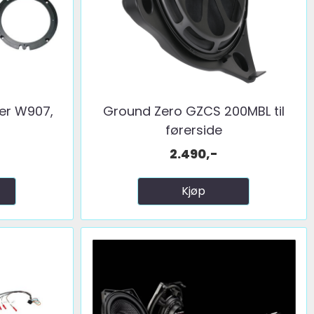
ter W907,
Ground Zero GZCS 200MBL til
førerside
2.490,-
Kjøp