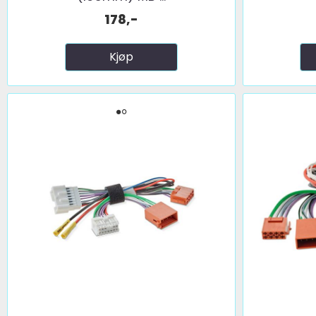
178,-
Kjøp