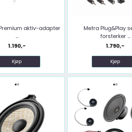
Premium aktiv-adapter
Metra Plug&Play se
...
forsterker ...
1.190,-
1.790,-
Kjøp
Kjøp