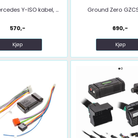
rcedes Y-ISO kabel, ...
Ground Zero GZCS
570,-
690,-
Kjøp
Kjøp