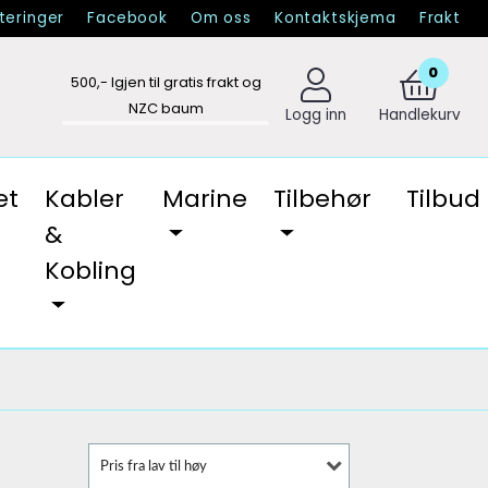
eringer
Facebook
Om oss
Kontaktskjema
Frakt
0
500
,- Igjen til gratis frakt og
NZC baum
Logg inn
Handlekurv
et
Kabler
Marine
Tilbehør
Tilbud
&
Kobling
Pris fra lav til høy