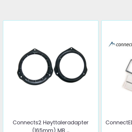
Connects2 Høyttaleradapter
ConnectE
(165mm) MB ...