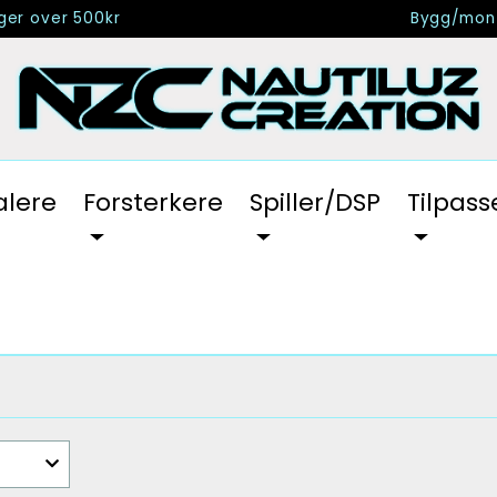
nger over 500kr
Bygg/mont
alere
Forsterkere
Spiller/DSP
Tilpass