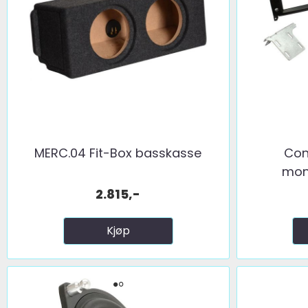
MERC.04 Fit-Box basskasse
Con
mont
2.815,-
Kjøp