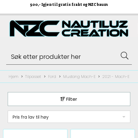
500
,- Igjen til gratis frakt og NZC baum
Hjem
Tilpasset
Ford
Mustang Mach-E
2021 - Mach-E
Filter
Pris fra lav til høy