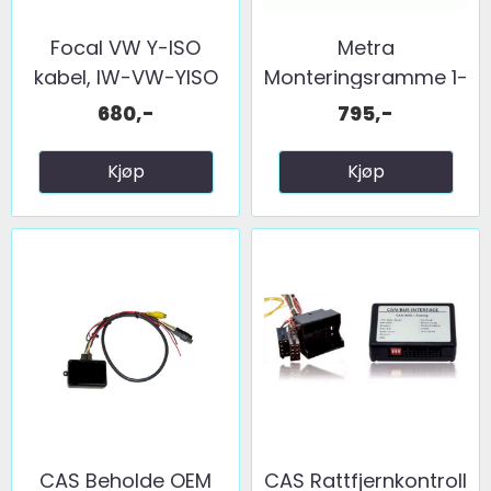
Focal VW Y-ISO
Metra
kabel, IW-VW-YISO
Monteringsramme 1-
DIN/2-DIN Audi ...
680,-
795,-
Kjøp
Kjøp
CAS Beholde OEM
CAS Rattfjernkontroll