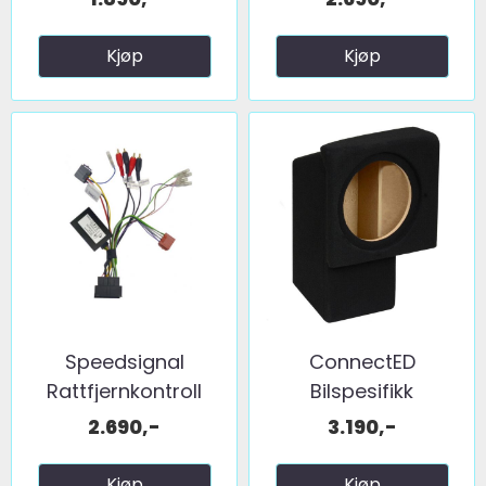
Kjøp
Kjøp
Speedsignal
ConnectED
Rattfjernkontroll
Bilspesifikk
interface ...
basskasse 10" ...
2.690,-
3.190,-
Kjøp
Kjøp