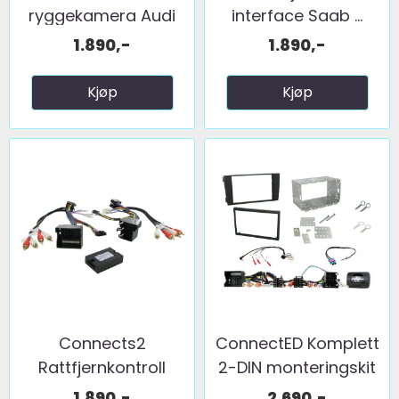
ryggekamera Audi
interface Saab ...
(2004 ...
1.890,-
1.890,-
Kjøp
Kjøp
Connects2
ConnectED Komplett
Rattfjernkontroll
2-DIN monteringskit
interface ...
...
1.890,-
2.690,-