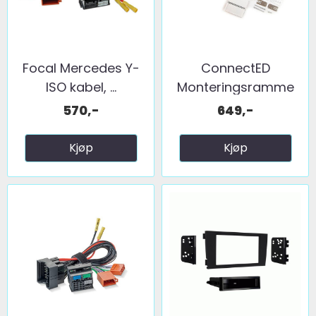
Focal Mercedes Y-
ConnectED
ISO kabel, ...
Monteringsramme
2-DIN Audi A6 ...
570,-
649,-
Kjøp
Kjøp