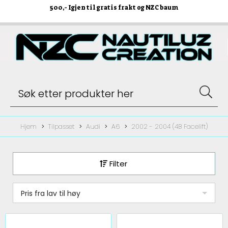
500
,- Igjen til gratis frakt og NZC baum
Hjem
Tilpasset
Audi
A6
2002 - 2004 (4B Facelift)
Filter
Pris fra lav til høy