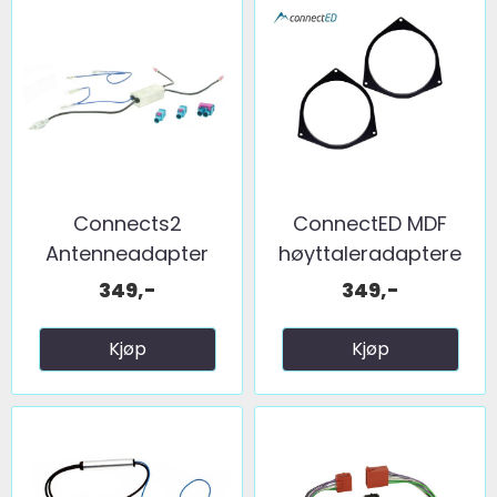
Connects2
ConnectED MDF
Antenneadapter
høyttaleradaptere
(FM) 2 x fakra ...
(165mm) ...
349,-
349,-
Kjøp
Kjøp