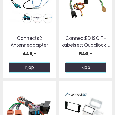
Connects2
ConnectED ISO T-
Antenneadapter
kabelsett Quadlock ...
(FM) 2 x fakra ...
449,-
540,-
Kjøp
Kjøp