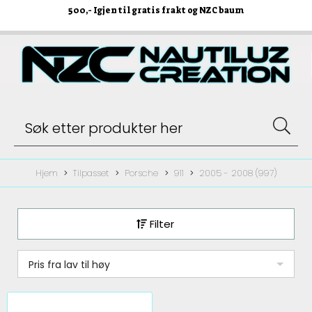
500
,- Igjen til gratis frakt og NZC baum
Hjem
Tilpasset
Porsche
911
2005 - 2008 (997)
Filter
Pris fra lav til høy