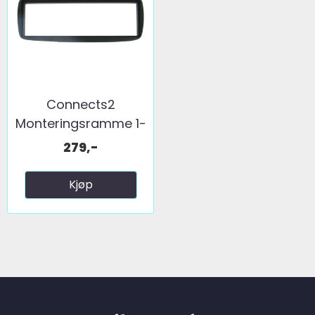
Connects2
Monteringsramme 1-
DIN Alfa ...
279,-
Kjøp