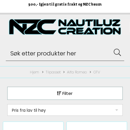
500
,- Igjen til gratis frakt og NZC baum
Hjem
Tilpasset
Alfa Romeo
GTV
Filter
Pris fra lav til høy