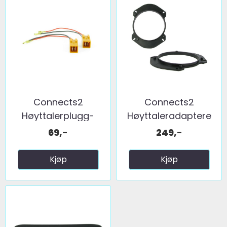
Connects2
Connects2
Høyttalerplugg-
Høyttaleradaptere
adaptere ...
(130mm) ...
69,-
249,-
Kjøp
Kjøp