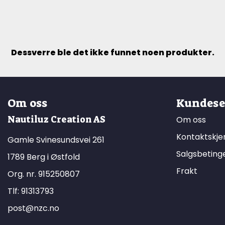
Dessverre ble det ikke funnet noen produkter.
Om oss
Kundese
Nautiluz Creation AS
Om oss
Kontaktskj
Gamle Svinesundsvei 261
Salgsbeting
1789 Berg i Østfold
Frakt
Org. nr. 915250807
Tlf:
91313793
post@nzc.no