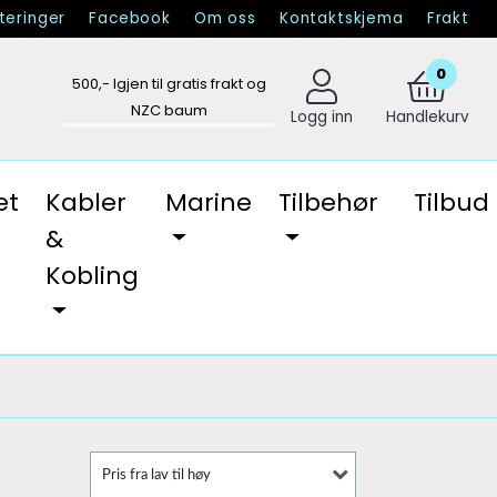
eringer
Facebook
Om oss
Kontaktskjema
Frakt
0
500
,- Igjen til gratis frakt og
NZC baum
Logg inn
Handlekurv
et
Kabler
Marine
Tilbehør
Tilbud
&
Kobling
Pris fra lav til høy