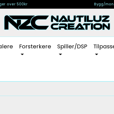
nger over 500kr
Bygg/mont
alere
Forsterkere
Spiller/DSP
Tilpass