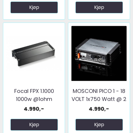
Kjøp
Kjøp
Focal FPX 1.1000
MOSCONI PICO 1 - 18
1000w @1ohm
VOLT 1x750 Watt @ 2
...
4.990,-
4.990,-
Kjøp
Kjøp