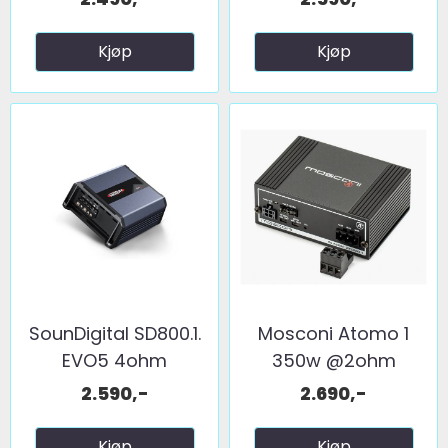
Kjøp
Kjøp
SounDigital SD800.1.
Mosconi Atomo 1
EVO5 4ohm
350w @2ohm
2.590,-
2.690,-
Kjøp
Kjøp