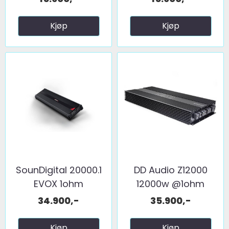
Kjøp
Kjøp
SounDigital 20000.1
DD Audio Z12000
EVOX 1ohm
12000w @1ohm
34.900,-
35.900,-
Kjøp
Kjøp