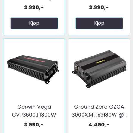
ohm
3.990,-
3.990,-
Kjøp
Kjøp
Cerwin Vega
Ground Zero GZCA
CVP3600.1 1300W
3000X.M1 1x3180W @ 1
@1ohm
...
3.990,-
4.490,-