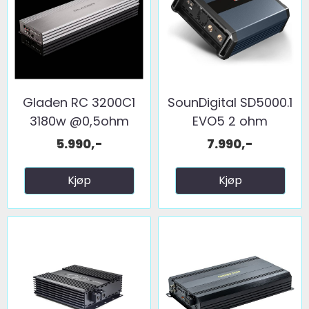
Gladen RC 3200C1
SounDigital SD5000.1
3180w @0,5ohm
EVO5 2 ohm
5.990,-
7.990,-
Kjøp
Kjøp