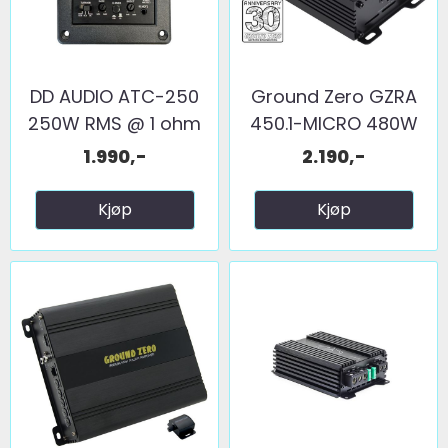
DD AUDIO ATC-250
Ground Zero GZRA
250W RMS @ 1 ohm
450.1-MICRO 480W
@ 1 ...
1.990,-
2.190,-
Kjøp
Kjøp