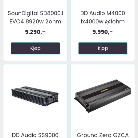
SounDigital SD8000.1
DD Audio M4000
EVO4 8920w 2ohm
1x4000w @1ohm
9.290,-
9.990,-
Kjøp
Kjøp
DD Audio SS9000
Ground Zero GZCA