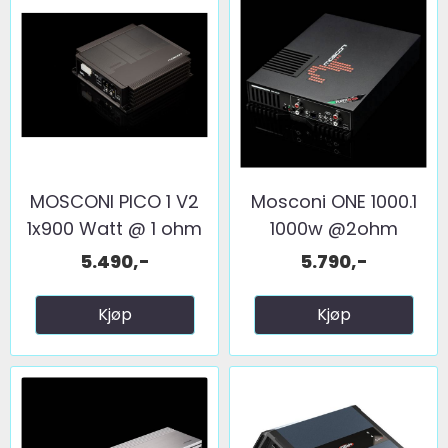
MOSCONI PICO 1 V2
Mosconi ONE 1000.1
1x900 Watt @ 1 ohm
1000w @2ohm
5.490,-
5.790,-
Kjøp
Kjøp