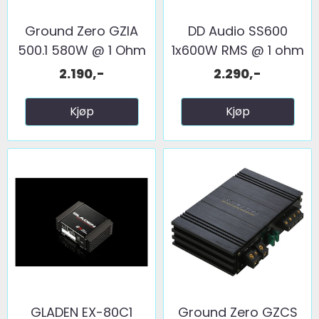
Ground Zero GZIA
DD Audio SS600
500.1 580W @ 1 Ohm
1x600W RMS @ 1 ohm
...
2.190,-
2.290,-
Kjøp
Kjøp
GLADEN EX-80C1
Ground Zero GZCS