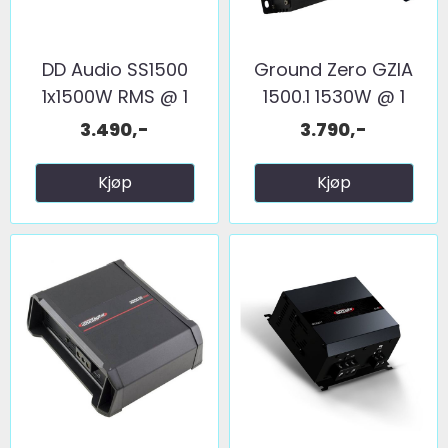
DD Audio SS1500
Ground Zero GZIA
1x1500W RMS @ 1
1500.1 1530W @ 1
ohm
Ohm
3.490,-
3.790,-
Kjøp
Kjøp