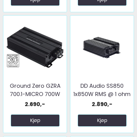
Ground Zero GZRA
DD Audio SS850
700.1-MICRO 700W
1x850W RMS @ 1 ohm
@ 1 ...
2.690,-
2.890,-
Kjøp
Kjøp