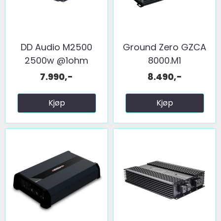
DD Audio M2500
Ground Zero GZCA
2500w @1ohm
8000.M1
7.990,-
8.490,-
Kjøp
Kjøp