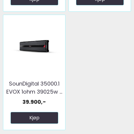
SounDigital 35000.1
EVOX 1ohm 39025w ...
39.900,-
Kjøp