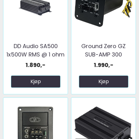
DD Audio SA500
Ground Zero GZ
1x500W RMS @ 1 ohm
SUB-AMP 300
...
1.890,-
1.990,-
Kjøp
Kjøp