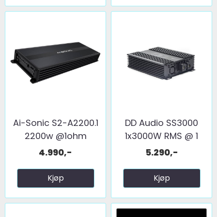
Ai-Sonic S2-A2200.1
DD Audio SS3000
2200w @1ohm
1x3000W RMS @ 1
ohm
4.990,-
5.290,-
Kjøp
Kjøp