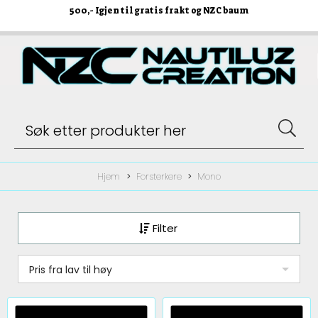
500
,- Igjen til gratis frakt og NZC baum
Hjem
Forsterkere
Mono
Filter
Pris fra lav til høy