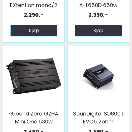
EXtention mono/2
A-1.650D 650w
kanal 1 ...
@1ohm
2.290,-
2.390,-
Kjøp
Kjøp
Ground Zero GZHA
SounDigital SD800.1.
Mini One 630w
EVO5 2ohm
@1Ohm
2.490,-
2.590,-