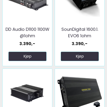
DD Audio D1100 1100W
SounDigital 1600.1.
@1ohm
EVO6 1ohm
3.390,-
3.390,-
Kjøp
Kjøp