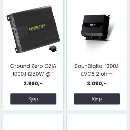
Ground Zero GZIA
SounDigital 1200.1.
1000.1 1250W @ 1
EVO6 2 ohm
Ohm
2.990,-
3.090,-
Kjøp
Kjøp