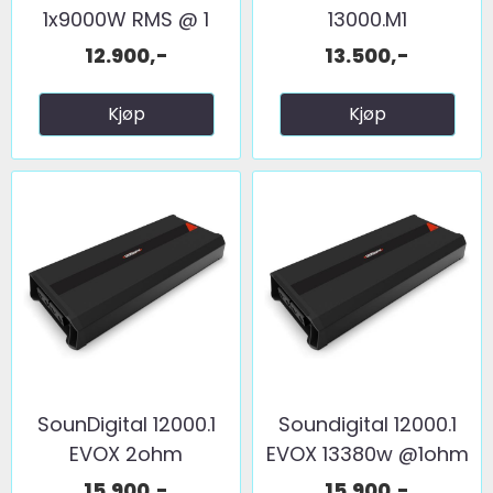
1x9000W RMS @ 1
13000.M1
ohm
12.900,-
13.500,-
Kjøp
Kjøp
SounDigital 12000.1
Soundigital 12000.1
EVOX 2ohm
EVOX 13380w @1ohm
15.900,-
15.900,-