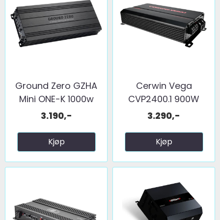
Ground Zero GZHA
Cerwin Vega
Mini ONE-K 1000w
CVP2400.1 900W
@1ohm
@1ohm
3.190,-
3.290,-
Kjøp
Kjøp