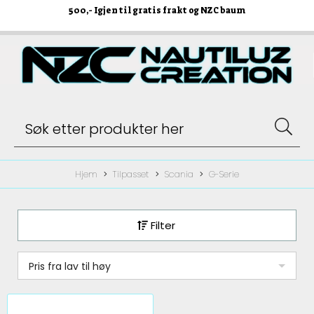
500
,- Igjen til gratis frakt og NZC baum
Hjem
Tilpasset
Scania
G-Serie
Filter
Pris fra lav til høy