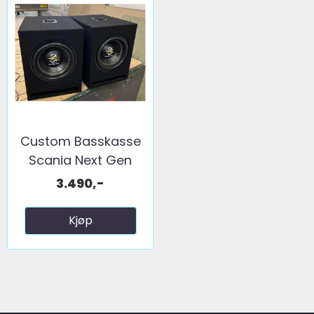
Custom Basskasse
Scania Next Gen
1x10"
3.490,-
Kjøp