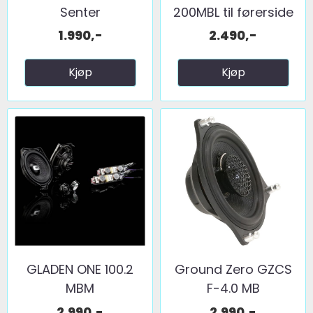
Senter
200MBL til førerside
1.990,-
2.490,-
Kjøp
Kjøp
GLADEN ONE 100.2
Ground Zero GZCS
MBM
F-4.0 MB
2.990,-
2.990,-