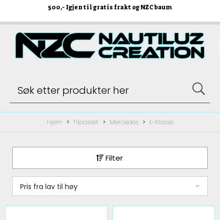
500
,- Igjen til gratis frakt og NZC baum
Hjem
Tilpasset
Mercedes
E-Klasse
Filter
Pris fra lav til høy