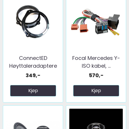
ConnectED
Focal Mercedes Y-
Høyttaleradaptere
ISO kabel, ...
(165mm) MB ...
349,-
570,-
Kjøp
Kjøp