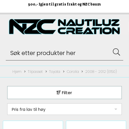
500
,- Igjen til gratis frakt og NZC baum
Hjem
Tilpasset
Toyota
Corolla
2008 - 2012 (E150)
Filter
Pris fra lav til høy