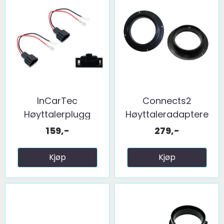
InCarTec
Connects2
Høyttalerplugg
Høyttaleradaptere
adaptere ...
(165mm) ...
159,-
279,-
Kjøp
Kjøp