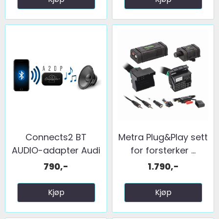
Connects2 BT
Metra Plug&Play sett
AUDIO-adapter Audi
for forsterker ...
...
790,-
1.790,-
Kjøp
Kjøp