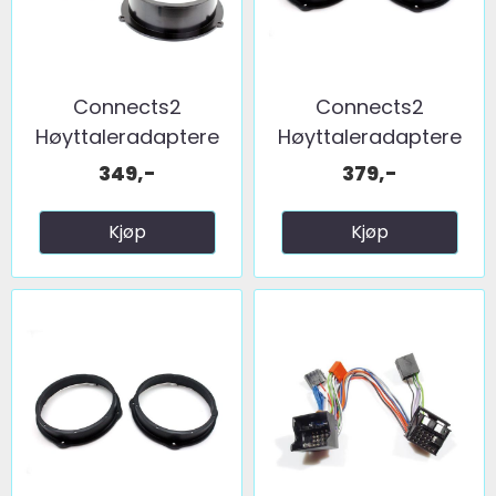
Connects2
Connects2
Høyttaleradaptere
Høyttaleradaptere
(165mm) ...
(200mm) ...
349,-
379,-
Kjøp
Kjøp