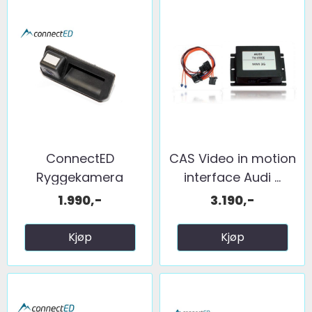
ConnectED
CAS Video in motion
Ryggekamera
interface Audi ...
(håndtak) (CVBS) ...
1.990,-
3.190,-
Kjøp
Kjøp