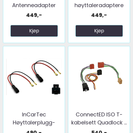
Antenneadapter
høyttaleradaptere
(FM) 2 x fakra ...
(165mm) ...
449,-
449,-
Kjøp
Kjøp
InCarTec
ConnectED ISO T-
Høyttalerplugg-
kabelsett Quadlock ...
adaptere ...
490,-
540,-