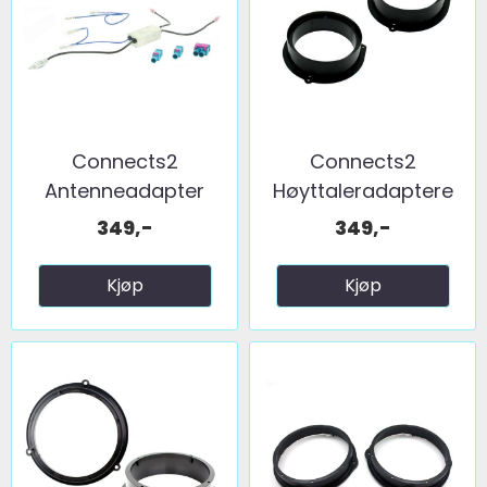
Connects2
Connects2
Antenneadapter
Høyttaleradaptere
(FM) 2 x fakra ...
(165mm) ...
349,-
349,-
Kjøp
Kjøp