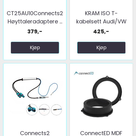
CT25AU10Connects2
KRAM ISO T-
Høyttaleradaptere ...
kabelsett Audi/VW
(Ny type ...
379,-
425,-
Kjøp
Kjøp
Connects2
ConnectED MDF