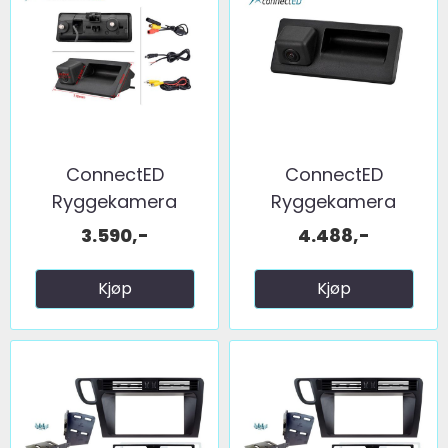
ConnectED
ConnectED
Ryggekamera
Ryggekamera
(håndtak) (CVBS) ...
(håndtak) (CVBS) ...
3.590,-
4.488,-
Kjøp
Kjøp