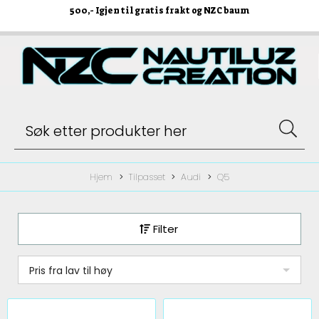
500
,- Igjen til gratis frakt og NZC baum
Hjem
Tilpasset
Audi
Q5
Filter
Pris fra lav til høy