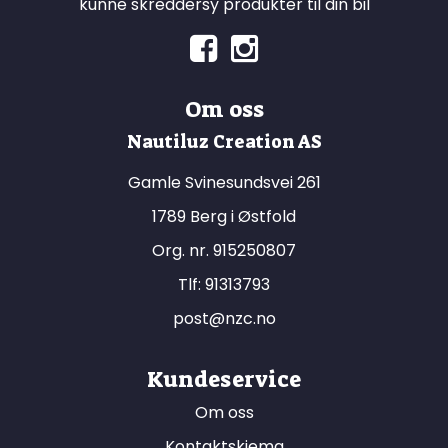
kunne skreddersy produkter til din bil
Om oss
Nautiluz Creation AS
Gamle Svinesundsvei 261
1789 Berg i Østfold
Org. nr. 915250807
Tlf:
91313793
post@nzc.no
Kundeservice
Om oss
Kontaktskjema