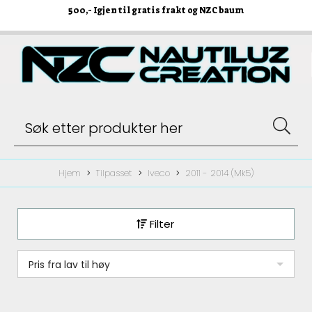
500
,- Igjen til gratis frakt og NZC baum
Hjem
Tilpasset
Iveco
2011 - 2014 (Mk5)
Filter
Pris fra lav til høy