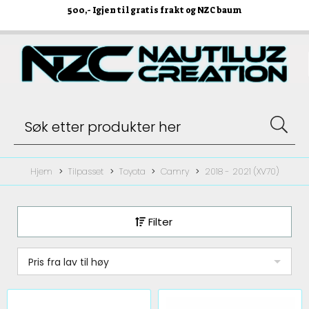
500
,- Igjen til gratis frakt og NZC baum
Hjem
Tilpasset
Toyota
Camry
2018 - 2021 (XV70)
Filter
Pris fra lav til høy