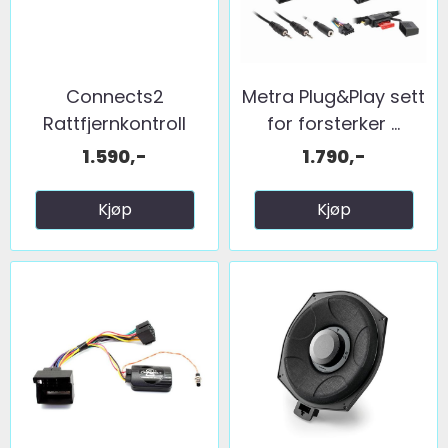
Connects2
Metra Plug&Play sett
Rattfjernkontroll
for forsterker ...
interface ...
1.590,-
1.790,-
Kjøp
Kjøp