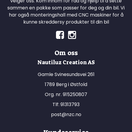
velger oss. Kom innom for råd og hjelp til å sette
sammen en pakke som passer for deg og din bil. Vi
har også monteringshall med CNC maskiner for å
kunne skreddersy produkter til din bil
Om oss
Nautiluz Creation AS
Gamle Svinesundsvei 261
1789 Berg i Østfold
Org. nr. 915250807
Tlf:
91313793
post@nzc.no