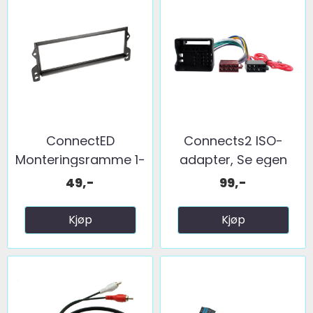
ConnectED
Connects2 ISO-
Monteringsramme 1-
adapter, Se egen
DIN Mini ...
liste ...
49,-
99,-
Kjøp
Kjøp