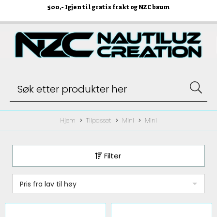
500
,- Igjen til gratis frakt og NZC baum
Hjem
Tilpasset
Mini
Mini
Filter
Pris fra lav til høy