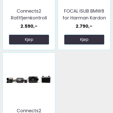
Connects2
FOCAL ISUB BMW8
Rattfjernkontroll
for Harman Kardon
interface ...
2.590,-
2.790,-
Kjøp
Kjøp
Connects2