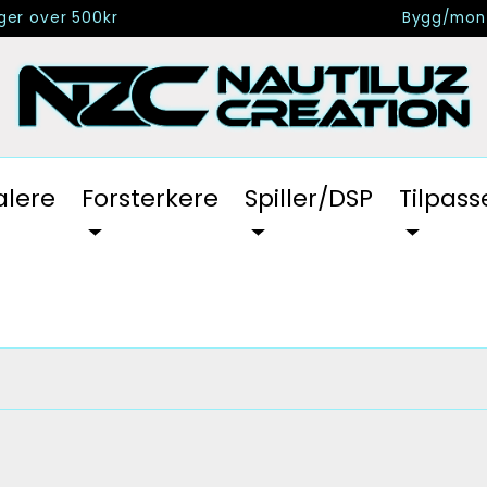
nger over 500kr
Bygg/mont
alere
Forsterkere
Spiller/DSP
Tilpass