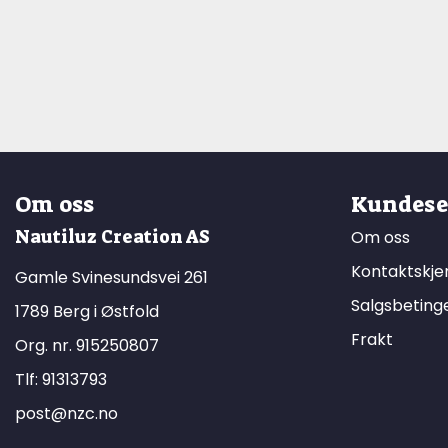
Om oss
Kundese
Nautiluz Creation AS
Om oss
Kontaktskj
Gamle Svinesundsvei 261
Salgsbeting
1789 Berg i Østfold
Frakt
Org. nr. 915250807
Tlf:
91313793
post@nzc.no