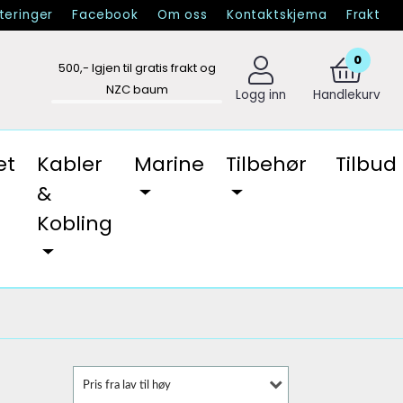
eringer
Facebook
Om oss
Kontaktskjema
Frakt
0
500
,- Igjen til gratis frakt og
NZC baum
Logg inn
Handlekurv
et
Kabler
Marine
Tilbehør
Tilbud
&
Kobling
Pris fra lav til høy