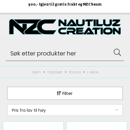
500
,- Igjen til gratis frakt og NZC baum
Hjem
Tilpasset
Scania
L-Serie
Filter
Pris fra lav til høy