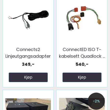
Connects2
ConnectED ISO T-
Linjeutgangsadapter
kabelsett Quadlock ...
...
349,-
540,-
Kjøp
Kjøp
-2%