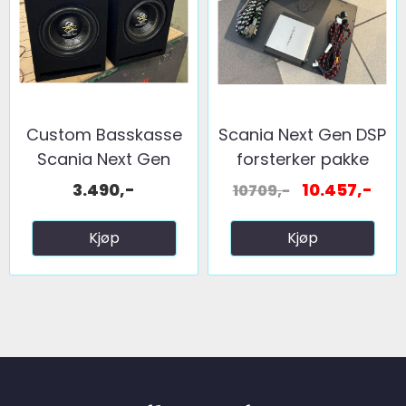
Custom Basskasse
Scania Next Gen DSP
Scania Next Gen
forsterker pakke
1x10"
3.490,-
10.457,-
10709,-
Kjøp
Kjøp