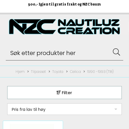
500
,- Igjen til gratis frakt og NZC baum
Hjem
Tilpasset
Toyota
Celica
1990 -1993 (T18)
Filter
Pris fra lav til høy