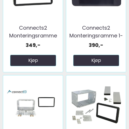
Connects2
Connects2
Monteringsramme
Monteringsramme 1-
2-DIN ...
DIN Alfa ...
349,-
390,-
Kjøp
Kjøp