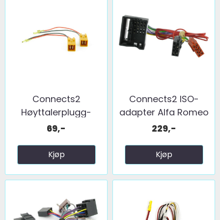
Connects2
Connects2 ISO-
Høyttalerplugg-
adapter Alfa Romeo
adaptere ...
...
69,-
229,-
Kjøp
Kjøp