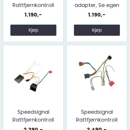
Rattfjernkontroll
adapter, Se egen
interface ...
liste ...
1.190,-
1.190,-
Kjøp
Kjøp
Speedsignal
Speedsignal
Rattfjernkontroll
Rattfjernkontroll
interface ...
interface ...
2.390,-
2.490,-