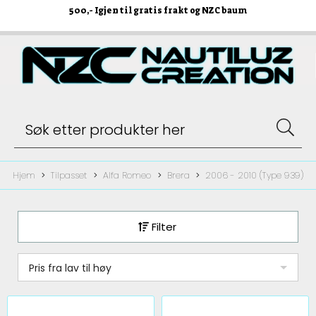
500
,- Igjen til gratis frakt og NZC baum
Hjem
Tilpasset
Alfa Romeo
Brera
2006 - 2010 (Type 939)
Filter
Pris fra lav til høy