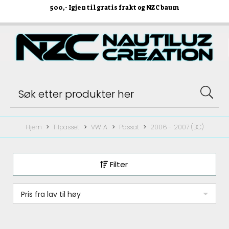
500
,- Igjen til gratis frakt og NZC baum
Hjem
Tilpasset
VW A
Passat
2006 - 2007 (3C)
Filter
Pris fra lav til høy