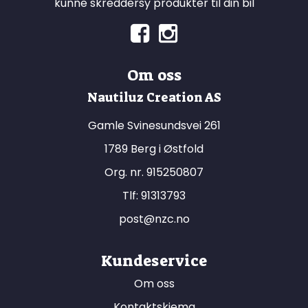
kunne skreddersy produkter til din bil
Om oss
Nautiluz Creation AS
Gamle Svinesundsvei 261
1789 Berg i Østfold
Org. nr. 915250807
Tlf:
91313793
post@nzc.no
Kundeservice
Om oss
Kontaktskjema