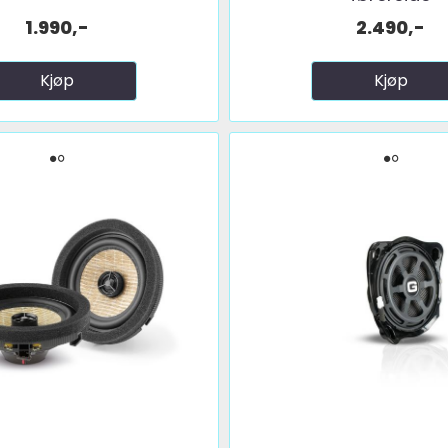
1.990,-
2.490,-
Kjøp
Kjøp