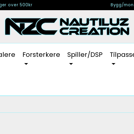
nger over 500kr
Bygg/mont
alere
Forsterkere
Spiller/DSP
Tilpass