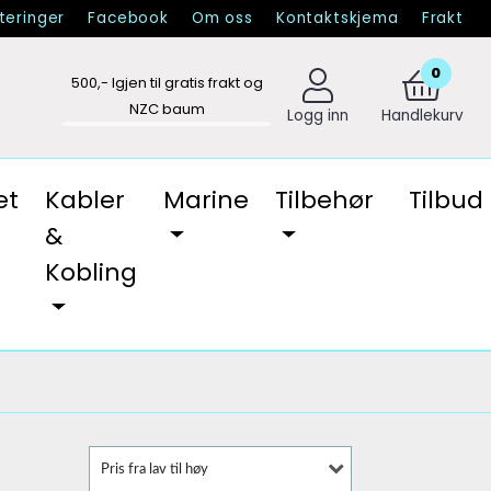
eringer
Facebook
Om oss
Kontaktskjema
Frakt
0
500
,- Igjen til gratis frakt og
NZC baum
Logg inn
Handlekurv
et
Kabler
Marine
Tilbehør
Tilbud
&
Kobling
Pris fra lav til høy