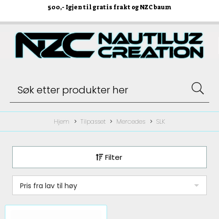
500
,- Igjen til gratis frakt og NZC baum
Hjem
Tilpasset
Mercedes
SLK
Filter
Pris fra lav til høy