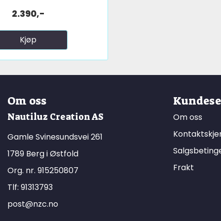
2.390,-
Kjøp
Om oss
Kundese
Nautiluz Creation AS
Om oss
Kontaktskj
Gamle Svinesundsvei 261
Salgsbeting
1789 Berg i Østfold
Frakt
Org. nr. 915250807
Tlf:
91313793
post@nzc.no