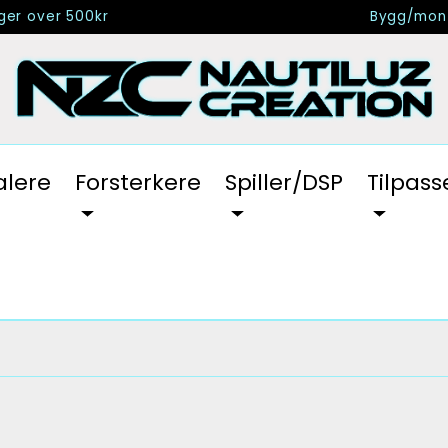
nger over 500kr
Bygg/mont
alere
Forsterkere
Spiller/DSP
Tilpass