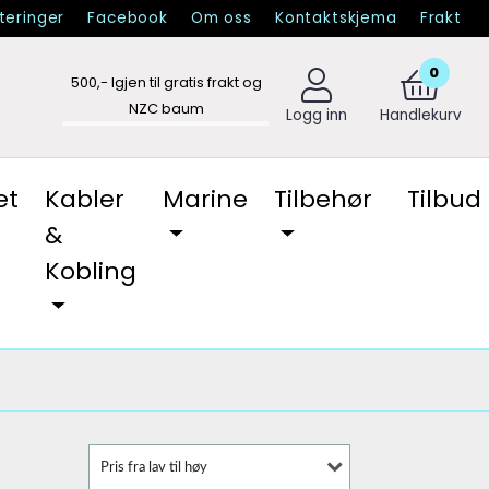
eringer
Facebook
Om oss
Kontaktskjema
Frakt
0
500
,- Igjen til gratis frakt og
NZC baum
Logg inn
Handlekurv
et
Kabler
Marine
Tilbehør
Tilbud
&
Kobling
Pris fra lav til høy