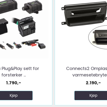
 Plug&Play sett for
Connects2 Omplas
forsterker ...
varmesetebrytere
1.790,-
2.190,-
Kjøp
Kjøp