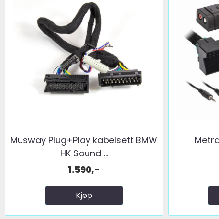
Musway Plug+Play kabelsett BMW
Metra
HK Sound ...
1.590,-
Kjøp