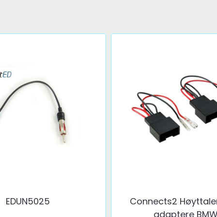
EDUN5025
Connects2 Høyttale
adaptere BMW .