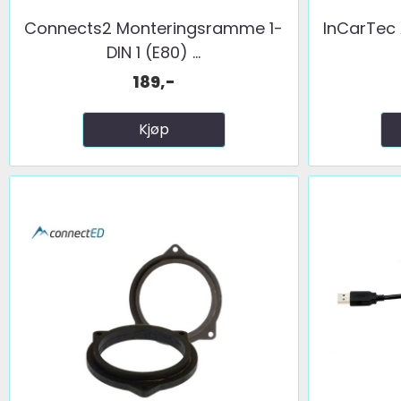
Connects2 Monteringsramme 1-
InCarTec
DIN 1 (E80) ...
189,-
Kjøp