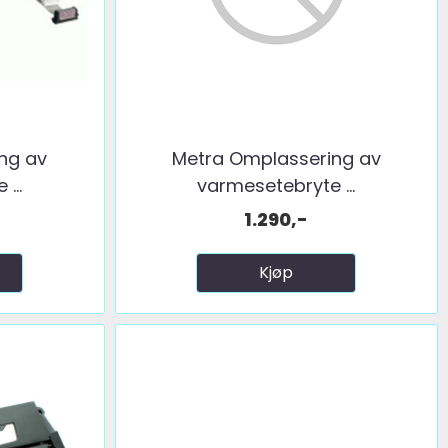
ng av
Metra Omplassering av
...
varmesetebryte ...
1.290,-
Kjøp