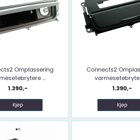
cts2 Omplassering
Connects2 Omplas
mesetebrytere ...
varmesetebrytere
1.390,-
1.390,-
Kjøp
Kjøp