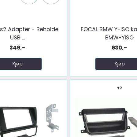
s2 Adapter - Beholde
FOCAL BMW Y-ISO ka
USB ...
BMW-YISO
349,-
630,-
Kjøp
Kjøp