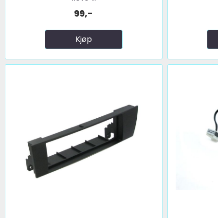
99,-
Kjøp