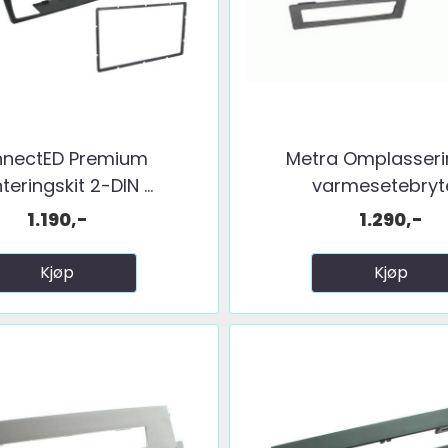
nectED Premium
Metra Omplasseri
eringskit 2-DIN ...
varmesetebryte 
1.190,-
1.290,-
Kjøp
Kjøp