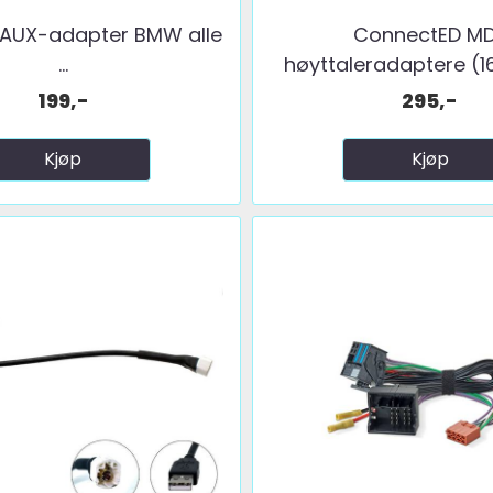
 AUX-adapter BMW alle
ConnectED M
...
høyttaleradaptere (1
199,-
295,-
Kjøp
Kjøp