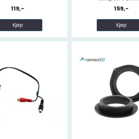
119,-
159,-
Kjøp
Kjøp