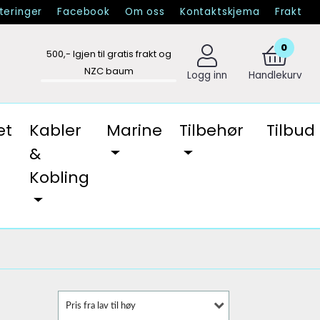
eringer
Facebook
Om oss
Kontaktskjema
Frakt
0
500
,- Igjen til gratis frakt og
NZC baum
Logg inn
Handlekurv
et
Kabler
Marine
Tilbehør
Tilbud
&
Kobling
Pris fra lav til høy