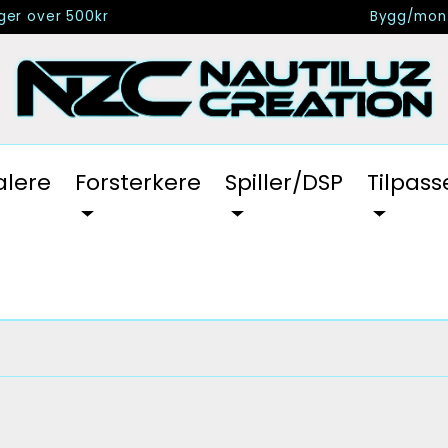
nger over 500kr
Bygg/mont
alere
Forsterkere
Spiller/DSP
Tilpass