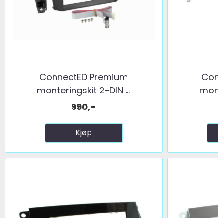
ConnectED Premium
Con
monteringskit 2-DIN ...
mont
990,-
Kjøp