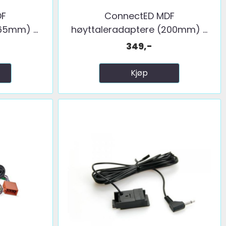
DF
ConnectED MDF
65mm) ...
høyttaleradaptere (200mm) ...
349,-
Kjøp