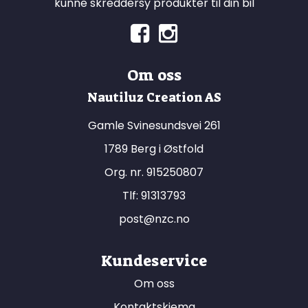
kunne skreddersy produkter til din bil
Om oss
Nautiluz Creation AS
Gamle Svinesundsvei 261
1789 Berg i Østfold
Org. nr. 915250807
Tlf:
91313793
post@nzc.no
Kundeservice
Om oss
Kontaktskjema