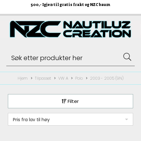
500
,- Igjen til gratis frakt og NZC baum
Hjem
Tilpasset
VW A
Polo
2003 - 2005 (9N)
Filter
Pris fra lav til høy