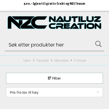
500
,- Igjen til gratis frakt og NZC baum
Hjem
Tilpasset
Mercedes
X-Klasse
Filter
Pris fra lav til høy