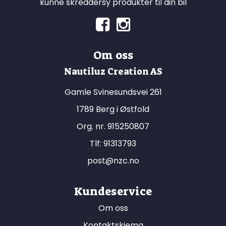
kunne skreddersy produkter til din bil
Om oss
Nautiluz Creation AS
Gamle Svinesundsvei 261
1789 Berg i Østfold
Org. nr. 915250807
Tlf:
91313793
post@nzc.no
Kundeservice
Om oss
Kontaktskjema