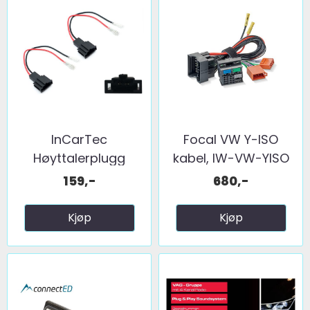
InCarTec
Focal VW Y-ISO
Høyttalerplugg
kabel, IW-VW-YISO
adaptere ...
159,-
680,-
Kjøp
Kjøp