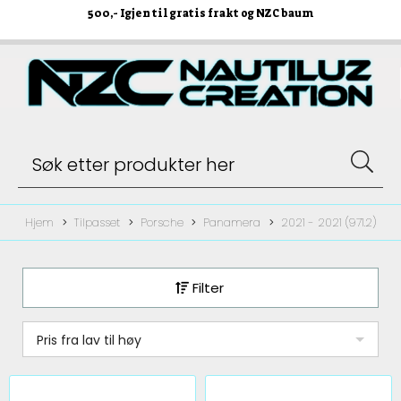
500
,- Igjen til gratis frakt og NZC baum
Hjem
Tilpasset
Porsche
Panamera
2021 - 2021 (971.2)
Filter
Pris fra lav til høy