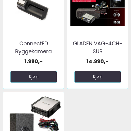
ConnectED
GLADEN VAG-4CH-
Ryggekamera
SUB
(håndtak) (CVBS) ...
1.990,-
14.990,-
Kjøp
Kjøp