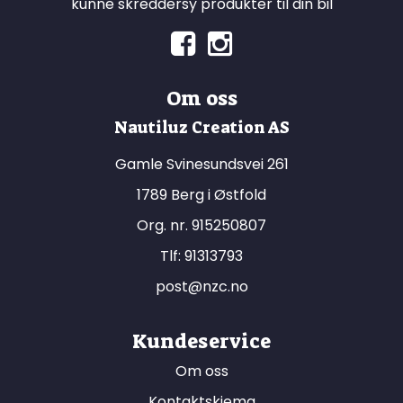
kunne skreddersy produkter til din bil
Om oss
Nautiluz Creation AS
Gamle Svinesundsvei 261
1789 Berg i Østfold
Org. nr. 915250807
Tlf:
91313793
post@nzc.no
Kundeservice
Om oss
Kontaktskjema