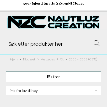
500
,- Igjen til gratis frakt og NZC baum
Hjem
Tilpasset
Mercedes
CL
2000 - 2002 (C215)
Filter
Pris fra lav til høy