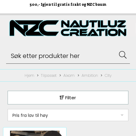
500
,- Igjen til gratis frakt og NZC baum
Hjem
Tilpasset
Aixam
Ambition
City
Filter
Pris fra lav til høy