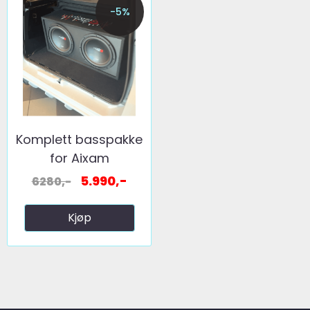
-5%
Komplett basspakke
for Aixam
5.990,-
6280,-
Kjøp