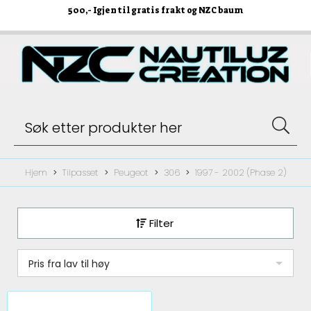
500
,- Igjen til gratis frakt og NZC baum
Hjem
Tilpasset
Peugeot
306
1997 - 2002 (Phase 2)
Filter
Pris fra lav til høy