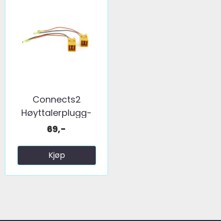
Connects2
Høyttalerplugg-
adaptere ...
69,-
Kjøp