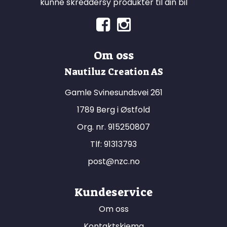
kunne skreddersy produkter til din bil
Om oss
Nautiluz Creation AS
Gamle Svinesundsvei 261
1789 Berg i Østfold
Org. nr. 915250807
Tlf:
91313793
post@nzc.no
Kundeservice
Om oss
Kontaktskjema