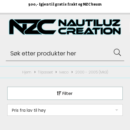
500
,- Igjen til gratis frakt og NZC baum
Hjem
Tilpasset
Iveco
2000 - 2005 (Mk3)
Filter
Pris fra lav til høy