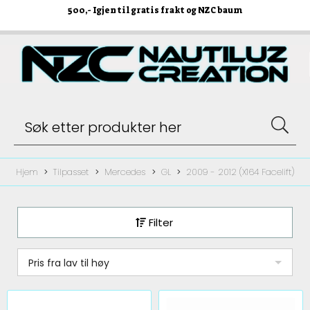
500
,- Igjen til gratis frakt og NZC baum
Hjem
Tilpasset
Mercedes
GL
2009 - 2012 (X164 Facelift)
Filter
Pris fra lav til høy