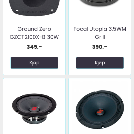
Ground Zero
Focal Utopia 3.5WM
GZCT2100X-B 30W
Grill
RMS
349,-
390,-
Kjøp
Kjøp