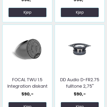
Kjøp
Kjøp
FOCAL TWU 1.5
DD Audio D-FR2.75
Integration diskant
fulltone 2,75"
1par
590,-
590,-
Kjøp
Kjøp