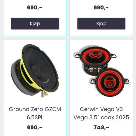
690,-
690,-
Kjøp
Kjøp
Ground Zero GZCM
Cerwin Vega V3
6.5SPL
Vega 3,5" coax 2025
...
690,-
749,-