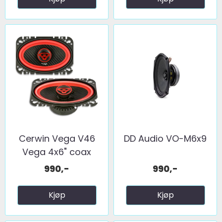
Cerwin Vega V46
DD Audio VO-M6x9
Vega 4x6" coax
2025 ...
990,-
990,-
Kjøp
Kjøp