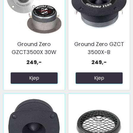
Ground Zero
Ground Zero GZCT
GZCT3500X 30W
3500X-B
RMS
249,-
249,-
Kjøp
Kjøp