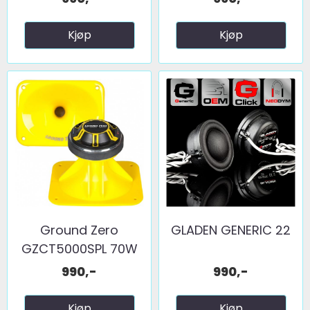
Kjøp
Kjøp
Ground Zero
GLADEN GENERIC 22
GZCT5000SPL 70W
RMS
990,-
990,-
Kjøp
Kjøp