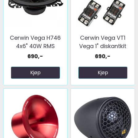
Cerwin Vega H746
Cerwin Vega VT1
4x6" 40W RMS
Vega 1" diskantkit
2025 ...
690,-
690,-
Kjøp
Kjøp