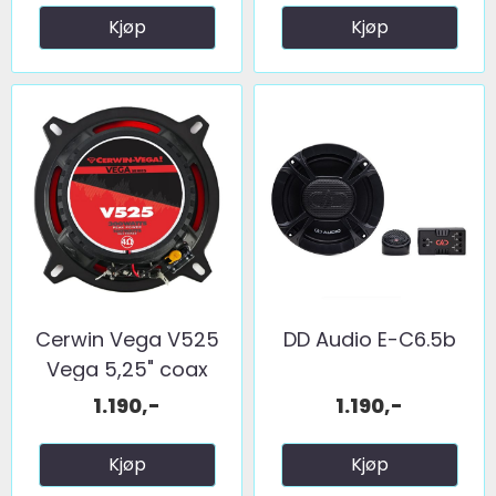
Kjøp
Kjøp
Cerwin Vega V525
DD Audio E-C6.5b
Vega 5,25" coax
2025 ...
1.190,-
1.190,-
Kjøp
Kjøp