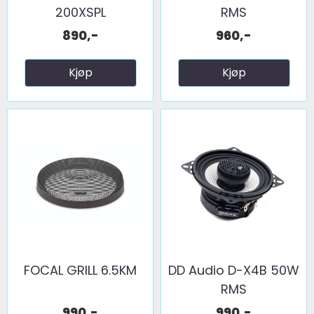
200XSPL
RMS
890,-
960,-
Kjøp
Kjøp
FOCAL GRILL 6.5KM
DD Audio D-X4B 50W
RMS
990,-
990,-