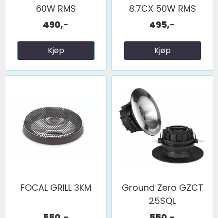
60W RMS
8.7CX 50W RMS
490,-
495,-
Kjøp
Kjøp
FOCAL GRILL 3KM
Ground Zero GZCT
25SQL
550,-
550,-