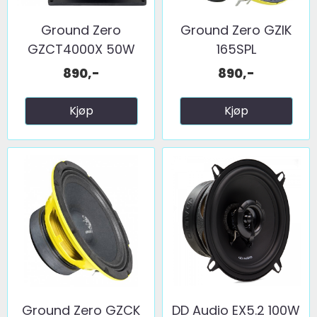
Ground Zero
Ground Zero GZIK
GZCT4000X 50W
165SPL
RMS
890,-
890,-
Kjøp
Kjøp
Ground Zero GZCK
DD Audio EX5.2 100W