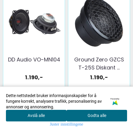
DD Audio VO-MN104
Ground Zero GZCS
T-25S Diskant ...
1.190,-
1.190,-
Kjøp
Kjøp
Dette nettstedet bruker informasjonskapsler for å
Powered by
fungere korrekt, analysere trafikk, personalisering av
annonser og annonsering.
Avslå alle
Godta alle
0
Juster innstillingene
Hjem
Meny
Handlek
Søk
Konto
urv