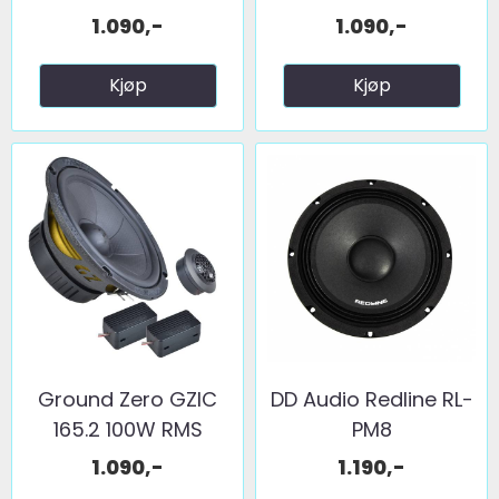
1.090,-
1.090,-
Kjøp
Kjøp
Ground Zero GZIC
DD Audio Redline RL-
165.2 100W RMS
PM8
1.090,-
1.190,-