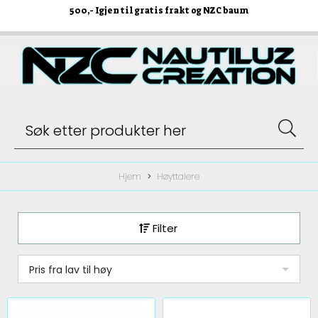
500
,- Igjen til gratis frakt og NZC baum
Hjem
Høyttalere
Filter
Pris fra lav til høy