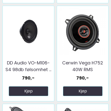
DD Audio VO-M106-
Cerwin Vega H752
S4 98db følsomhet ...
40W RMS
790,-
790,-
Kjøp
Kjøp