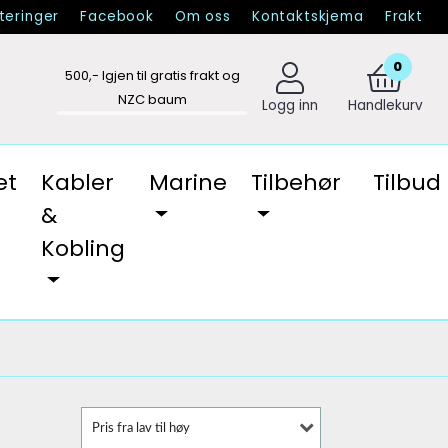
eringer
Facebook
Om oss
Kontaktskjema
Frakt
0
500
,- Igjen til gratis frakt og
NZC baum
Logg inn
Handlekurv
et
Kabler
Marine
Tilbehør
Tilbud
&
Kobling
Pris fra lav til høy