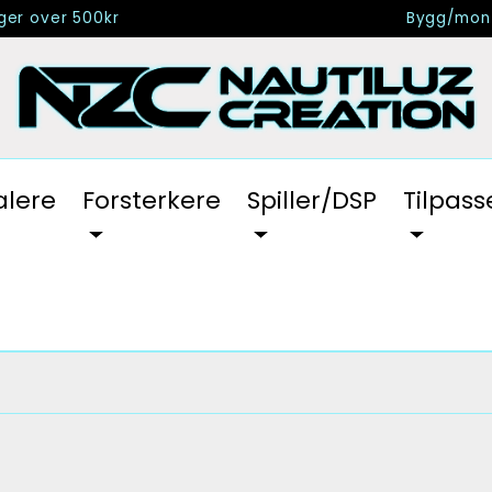
nger over 500kr
Bygg/mont
alere
Forsterkere
Spiller/DSP
Tilpass