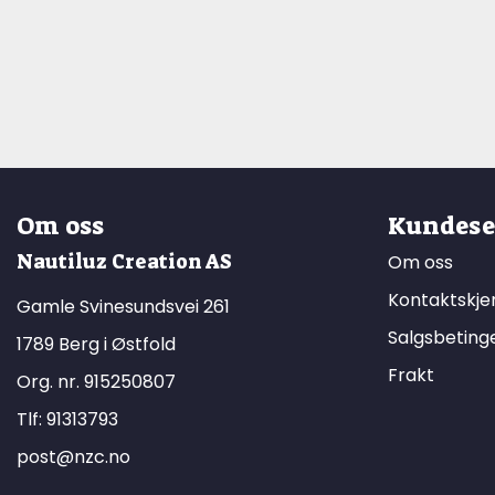
Om oss
Kundese
Nautiluz Creation AS
Om oss
Kontaktskj
Gamle Svinesundsvei 261
Salgsbeting
1789 Berg i Østfold
Frakt
Org. nr. 915250807
Tlf:
91313793
post@nzc.no