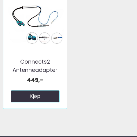
Connects2
Antenneadapter
(FM) 2 x fakra ...
449,-
Kjøp