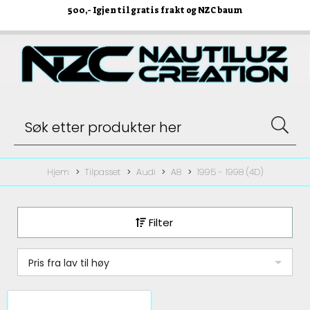
500
,- Igjen til gratis frakt og NZC baum
Hjem
Tilpasset
Audi
A8
1995 - 1998 (4D)
Filter
Pris fra lav til høy