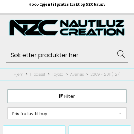
500
,- Igjen til gratis frakt og NZC baum
Hjem
Tilpasset
Toyota
Avensis
2009 - 2011 (T27)
Filter
Pris fra lav til høy