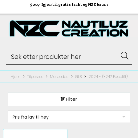
500
,- Igjen til gratis frakt og NZC baum
Hjem
Tilpasset
Mercedes
GLB
2024 - (X247 Facelift)
Filter
Pris fra lav til høy