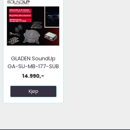
GLADEN SoundUp
GA-SU-MB-177-SUB
MB GLA, ...
14.990,-
Kjøp