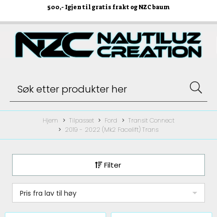
500
,- Igjen til gratis frakt og NZC baum
Hjem
Tilpasset
Ford
Transit Connect
2019 - 2022 (Mk2 Facelift) Trans
Filter
Pris fra lav til høy