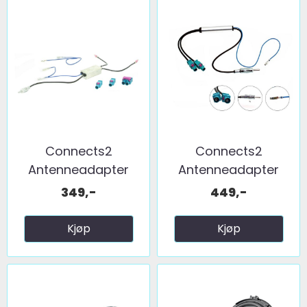
Connects2
Connects2
Antenneadapter
Antenneadapter
(FM) 2 x fakra ...
(FM) 2 x fakra ...
349,-
449,-
Kjøp
Kjøp