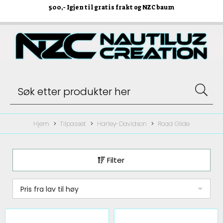
500
,- Igjen til gratis frakt og NZC baum
Hjem
Tilpasset
Harley-Davidson
Road Glide
Filter
Pris fra lav til høy