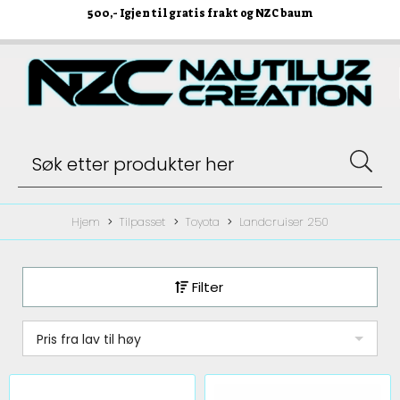
500
,- Igjen til gratis frakt og NZC baum
Hjem
Tilpasset
Toyota
Landcruiser 250
Filter
Pris fra lav til høy