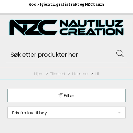
500
,- Igjen til gratis frakt og NZC baum
Hjem
Tilpasset
Hummer
H1
Filter
Pris fra lav til høy