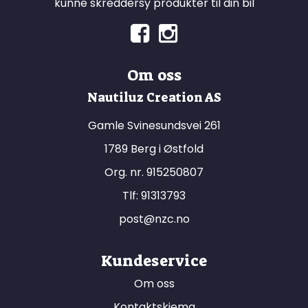
kunne skreddersy produkter til din bil
Om oss
Nautiluz Creation AS
Gamle Svinesundsvei 261
1789 Berg i Østfold
Org. nr. 915250807
Tlf:
91313793
post@nzc.no
Kundeservice
Om oss
Kontaktskjema